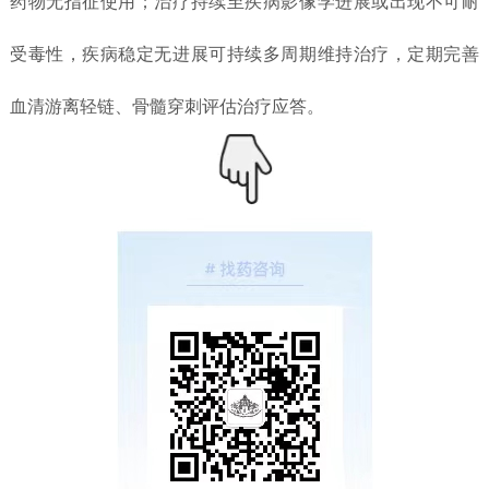
药物无指征使用；治疗持续至疾病影像学进展或出现不可耐
受毒性，疾病稳定无进展可持续多周期维持治疗，定期完善
血清游离轻链、骨髓穿刺评估治疗应答。