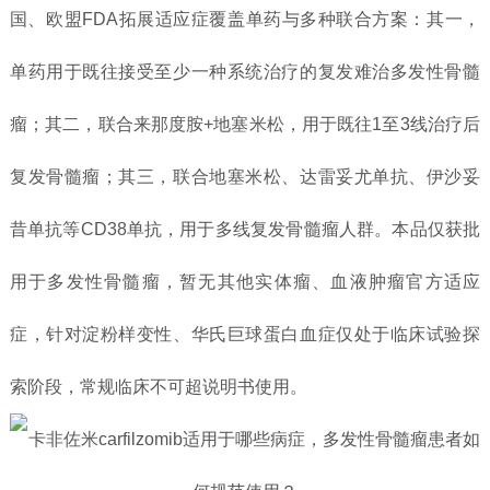
国、欧盟FDA拓展适应症覆盖单药与多种联合方案：其一，
单药用于既往接受至少一种系统治疗的复发难治多发性骨髓
瘤；其二，联合来那度胺+地塞米松，用于既往1至3线治疗后
复发骨髓瘤；其三，联合地塞米松、达雷妥尤单抗、伊沙妥
昔单抗等CD38单抗，用于多线复发骨髓瘤人群。本品仅获批
用于多发性骨髓瘤，暂无其他实体瘤、血液肿瘤官方适应
症，针对淀粉样变性、华氏巨球蛋白血症仅处于临床试验探
索阶段，常规临床不可超说明书使用。