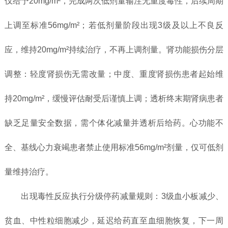
仅给予20mg/m²，完成两次低剂量输注无重度毒性，后续周期
上调至标准56mg/m²；若低剂量阶段出现3级及以上不良反
应，维持20mg/m²持续治疗，不再上调剂量。肾功能损伤分层
调整：轻度肾损伤无需改量；中度、重度肾损伤患者起始维
持20mg/m²，缓慢评估耐受后谨慎上调；透析终末期肾病患者
缺乏足量安全数据，需个体化减量并透析后给药。心功能不
全、基线心力衰竭患者禁止使用标准56mg/m²剂量，仅可低剂
量维持治疗。
出现毒性反应执行分级停药减量规则：3级血小板减少、
贫血、中性粒细胞减少，延迟给药直至血细胞恢复，下一周