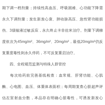
期下调一档剂量；持续性高血压、呼吸困难、心功能下降需
永久下调剂量；发生新发心衰、肺动脉高压、急性肾功能损
伤、3级输液过敏反应，永久终止卡非佐米治疗。剂量下调梯
度依次为45mg/m²、36mg/m²、20mg/m²，最低20mg/m²仍反
复重度毒性则永久停药，不可反复重启治疗。
四、全程规范监测与特殊人群管控
每次给药前完善基线检查：血常规、肝肾功能、心肌
酶、心电图、血压、体重体表面积；每周期复查心脏超声评
估左室射血分数，本品存在明确心脏毒性，可诱发新发心