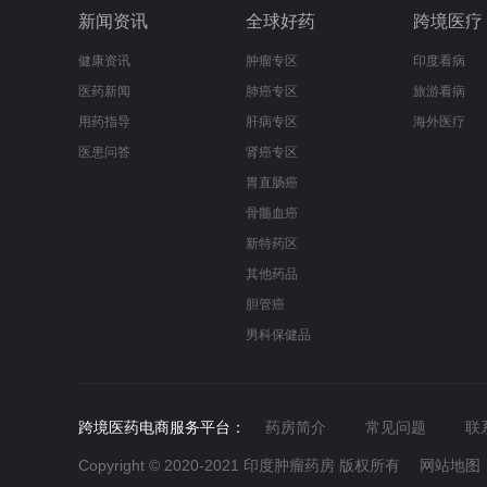
新闻资讯
全球好药
跨境医疗
健康资讯
肿瘤专区
印度看病
医药新闻
肺癌专区
旅游看病
用药指导
肝病专区
海外医疗
医患问答
肾癌专区
胃直肠癌
骨髓血癌
新特药区
其他药品
胆管癌
男科保健品
跨境医药电商服务平台：
药房简介
常见问题
联
Copyright © 2020-2021
印度肿瘤药房
版权所有
网站地图