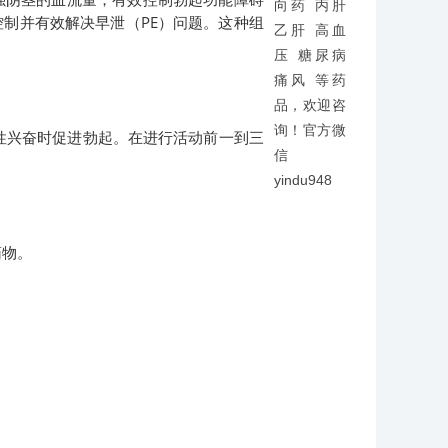
向药 丙肝
控制并有效解决早泄（PE）问题。这种组
乙肝 高血
压 糖尿病
痛风 等药
品，欢迎咨
询！官方微
在存在性兴奋时促进勃起。在进行活动前一到三
信
yindu948
药物。