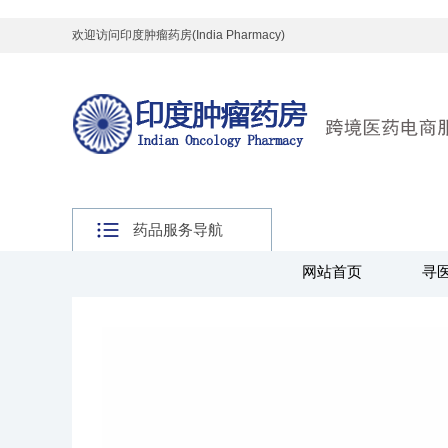
欢迎访问印度肿瘤药房(India Pharmacy)
药品服务导航
网站首页
寻
主页
>
全球好药
>
其他药品
>
印度神油系列
>