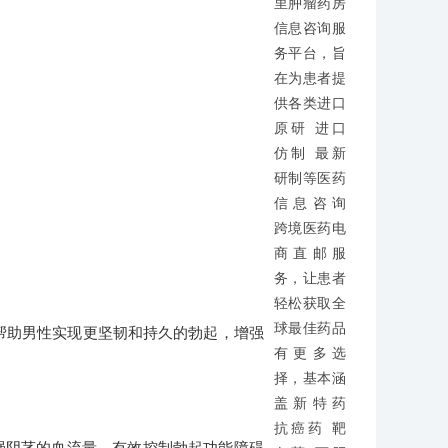
里肿瘤药房
信息咨询服
务平台，旨
在为患者提
供各类进口
原研 进口
仿制 最新
研制等医药
信息咨询
跨境医药电
商直邮服
务，让患者
轻松获取全
球最佳药品
。它可以帮助男性实现更坚韧和持久的勃起，增强
有更多选
择，基本涵
盖新特药
抗癌药 靶
，可增强阴茎的血流量，有效控制勃起功能障碍