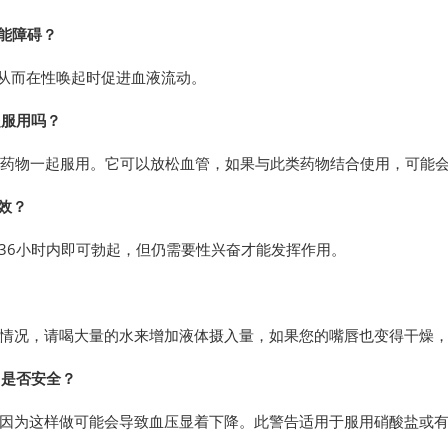
起功能障碍？
，从而在性唤起时促进血液流动。
片一起服用吗？
sta 与降血压药物一起服用。它可以放松血管，如果与此类药物结合使用，可
生效？
钟至36小时内即可勃起，但仍需要性兴奋才能发挥作用。
？
情况，请喝大量的水来增加液体摄入量，如果您的嘴唇也变得干燥
合使用是否安全？
因为这样做可能会导致血压显着下降。此警告适用于服用硝酸盐或