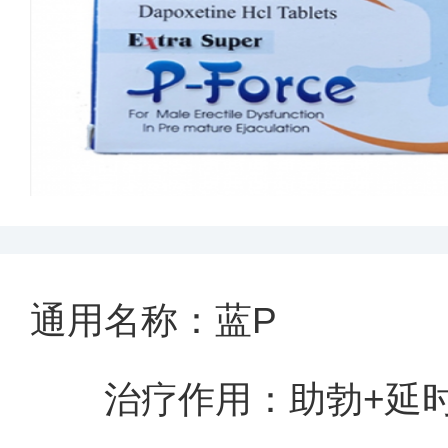
通用名称：蓝P
治疗作用：助勃+延