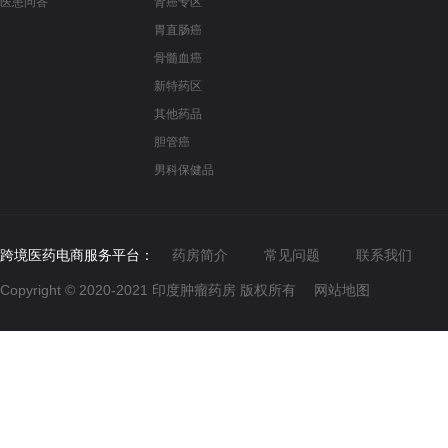
医患问答
肾癌专区
胃直肠癌
骨髓血癌
新特药区
其他药品
胆管癌
男科保健品
跨境医药电商服务平台：
药房简介
常见问题
联系我们
Copyright © 2020-2021
印度肿瘤药房
版权所有
网站地图