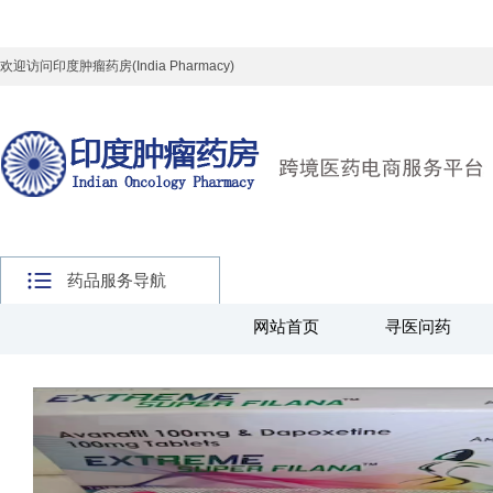
欢迎访问印度肿瘤药房(India Pharmacy)
药品服务导航
网站首页
寻医问药
主页
>
全球好药
>
其他药品
>
印度神油系列
>