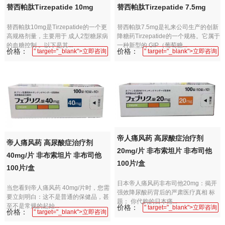
替西帕肽Tirzepatide 10mg
替西帕肽Tirzepatide 7.5mg
替西帕肽10mg是Tirzepatide的一个更
替西帕肽7.5mg是礼来公司生产的创新
高规格剂量，主要用于 成人2型糖尿病
降糖药Tirzepatide的一个规格。它属于
的血糖控制 。以下是其...
一种新型的 GIP（葡萄糖...
价格：
价格：
" target="_blank">立即咨询
" target="_blank">立即咨询
帝人痛风药 高尿酸症治疗剂
帝人痛风药 高尿酸症治疗剂
20mg/片 非布索坦片 非布司他
40mg/片 非布索坦片 非布司他
100片/盒
100片/盒
日本帝人痛风药非布司他20mg：揭开
当您看到帝人痛风药 40mg/片时，您需
强效降尿酸药背后的严肃医疗真相 标
要立刻明白：这不是普通的保健品，甚
题： 你代购的日本痛...
至不是常规的起始...
价格：
" target="_blank">立即咨询
价格：
" target="_blank">立即咨询