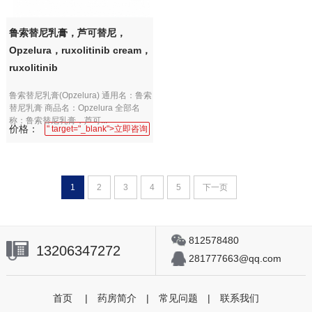
鲁索替尼乳膏，芦可替尼，
Opzelura，ruxolitinib cream，
ruxolitinib
鲁索替尼乳膏(Opzelura) 通用名：鲁索
替尼乳膏 商品名：Opzelura 全部名
称：鲁索替尼乳膏，芦可...
价格：
" target="_blank">立即咨询
1
2
3
4
5
下一页
812578480
13206347272
281777663@qq.com
首页
|
药房简介
|
常见问题
|
联系我们