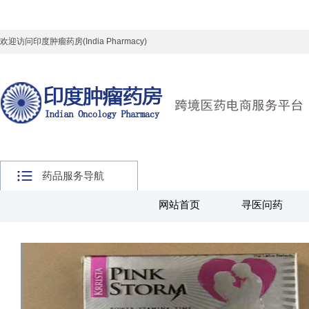
欢迎访问印度肿瘤药房(India Pharmacy)
药品服务导航
网站首页
寻医问药
主页
>
全球好药
>
其他药品
>
印度神油系列
>