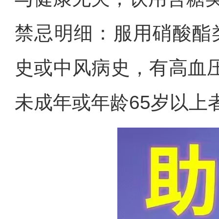
禁忌明细：服用硝酸酯
史或中风病史，有高血
未成年或年龄65岁以上