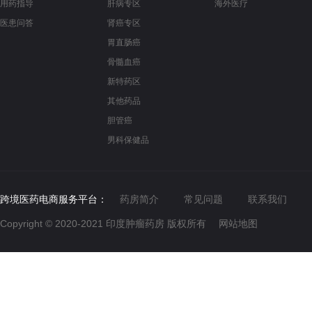
用药指导
肝病专区
海外医疗
医患问答
肾癌专区
胃直肠癌
骨髓血癌
新特药区
其他药品
胆管癌
男科保健品
跨境医药电商服务平台：
药房简介
常见问题
联系我们
Copyright © 2020-2021
印度肿瘤药房
版权所有
网站地图