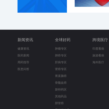
新闻资讯
全球好药
跨境医疗
健康资讯
肿瘤专区
印度看病
医药新闻
肺癌专区
旅游看病
用药指导
肝病专区
海外医疗
医患问答
肾癌专区
胃直肠癌
骨髓血癌
新特药区
其他药品
胆管癌