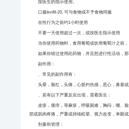
按医生的指示使用。
口服levifil-20, 可与食物或不予食物同服
在性行为之前约1小时使用
不要一天使用超过一次，或按医生指示使用
当你使用药物时，食用葡萄或饮用葡萄汁之前，
如果你错过使用此药物，并且想进行性活动，那需
副作用：
、常见的副作用有：
头晕，脸红，头痛，心脏灼伤感，恶心，鼻塞或
、若有以下严重反应出现，需看医生：
皮疹，瘙痒，荨麻疹，呼吸困难，胸闷，嘴、脸或
部或肌肉疼痛，严重或持续眩晕、视力改变，单眼或
剂量和管理：