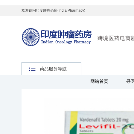
欢迎访问印度肿瘤药房(India Pharmacy)
药品服务导航
网站首页
寻
主页
>
全球好药
>
其他药品
>
印度神油系列
>