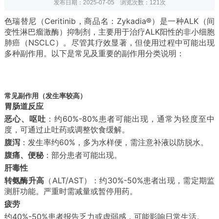
发布日期：2025-07-05 浏览次数：
121次
色瑞替尼（Ceritinib，商品名：Zykadia®）是一种ALK（间
变性淋巴瘤激酶）抑制剂，主要用于治疗ALK阳性的非小细胞
肺癌（NSCLC）。尽管其疗效显著，但使用过程中可能出现
多种副作用。以下是常见及重要的副作用分类说明：
常见副作用（发生率较高）
胃肠道反应
恶心、呕吐
：约60%-80%患者可能出现，通常为轻度至中
度，可通过止吐药或调整饮食缓解。
腹泻
：发生率约60%，多为水样便，需注意补液以防脱水。
腹痛、便秘
：部分患者可能出现。
肝毒性
转氨酶升高
（ALT/AST）：约30%-50%患者出现，需定期监
测肝功能。严重时需减量或暂停用药。
疲劳
约40%-50%患者报告乏力或虚弱感，可能影响日常生活。