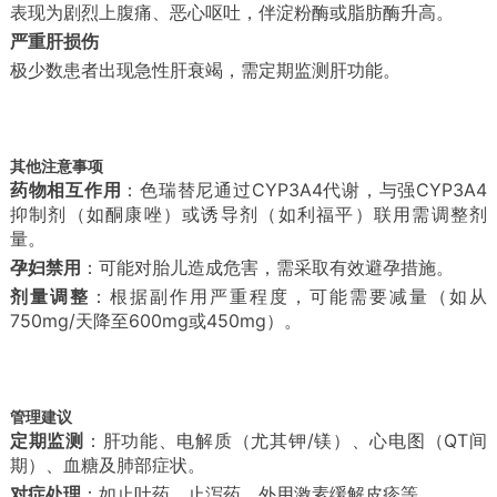
表现为剧烈上腹痛、恶心呕吐，伴淀粉酶或脂肪酶升高。
严重肝损伤
极少数患者出现急性肝衰竭，需定期监测肝功能。
其他注意事项
药物相互作用
：色瑞替尼通过CYP3A4代谢，与强CYP3A4
抑制剂（如酮康唑）或诱导剂（如利福平）联用需调整剂
量。
孕妇禁用
：可能对胎儿造成危害，需采取有效避孕措施。
剂量调整
：根据副作用严重程度，可能需要减量（如从
750mg/天降至600mg或450mg）。
管理建议
定期监测
：肝功能、电解质（尤其钾/镁）、心电图（QT间
期）、血糖及肺部症状。
对症处理
：如止吐药、止泻药、外用激素缓解皮疹等。