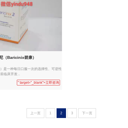
Baricinix碧康）
tinib）是一种每日口服一次的选择性、可逆性
前临床开发...
" target="_blank">立即咨询
上一页
1
2
3
下一页