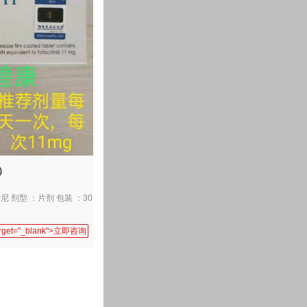
z）
替尼 剂型 ：片剂 包装 ：30
target="_blank">立即咨询