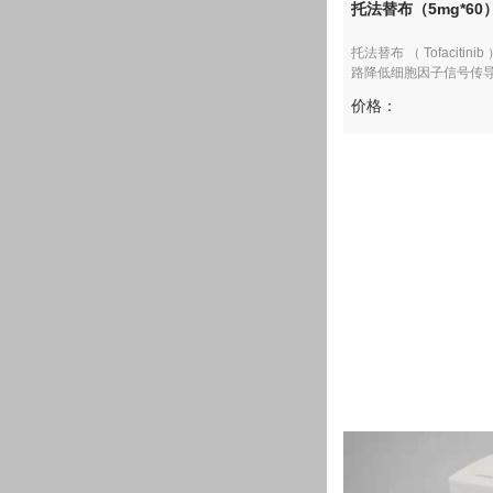
托法替布（5mg*60）
托法替布 （ Tofacit
路降低细胞因子信号传导、
价格：