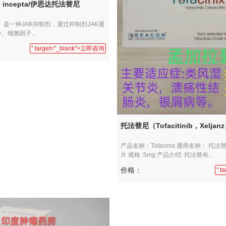
incepta/伊思达托法替尼
inib ）是一种JAK抑制剂，通过抑制剂JAK通
细胞因子...
" target="_blank">立即咨询
托法替尼（Tofacitinib，Xeljan
产品名称：Tofacinix 通用名称： 托法
片 规格 :5mg 产品介绍: 托法替布...
价格：
" 